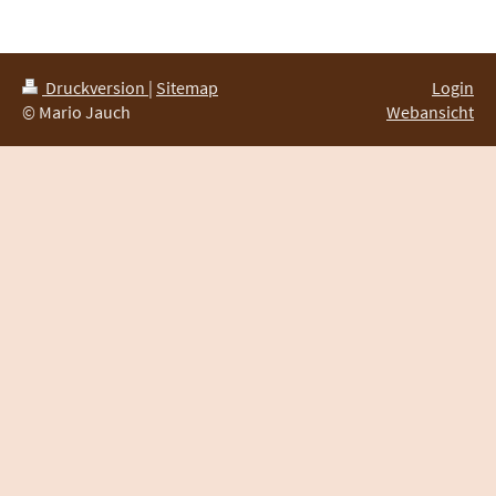
Druckversion
|
Sitemap
Login
© Mario Jauch
Webansicht