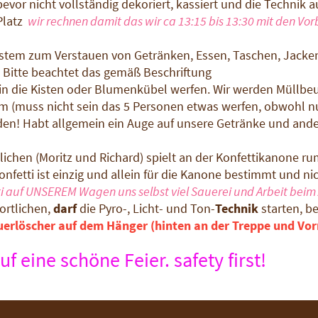
evor nicht vollständig dekoriert, kassiert und die Technik a
Platz
wir rechnen damit das wir ca 13:15 bis
13:30
mit den Vorb
tem zum Verstauen von Getränken, Essen, Taschen, Jacken,
 Bitte beachtet das gemäß Beschriftung
in die Kisten oder Blumenkübel werfen. Wir werden Müllbeu
(muss nicht sein das 5 Personen etwas werfen, obwohl nur 
den! Habt allgemein ein Auge auf unsere Getränke und and
ichen (Moritz und Richard) spielt an der Konfettikanone ru
onfetti ist einzig und allein für die Kanone bestimmt und 
ti auf UNSEREM Wagen uns selbst viel Sauerei und Arbeit be
ortlichen,
darf
die Pyro-, Licht- und Ton-
Technik
starten, b
euerlöscher auf dem Hänger (hinten an der Treppe und Vor
f eine schöne Feier. safety first!